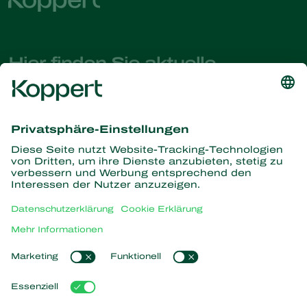
Hier finden Sie aktuelle
Nachrichten und Informationen
Melden Sie sich hier an
Partners with Nature
Raubmilben
Über Koppert
Räuber
Parasitische Wespen
Über Koppert
Nützliche Nematoden
Beliebte Links
News & Infos
Nützliche Mikroorganismen
Arbeiten bei Koppert
Pflanzenschutz
Kundenerfahrungen
Kontakt
Bestäubung
Koppert One
Koppert Global