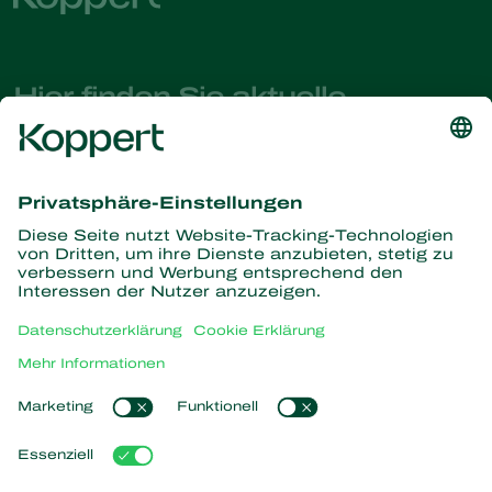
Hier finden Sie aktuelle
Nachrichten und Informationen
Melden Sie sich hier an
Partners with Nature
Raubmilben
Über Koppert
Räuber
Parasitische Wespen
Über Koppert
Nützliche Nematoden
Beliebte Links
News & Infos
Nützliche Mikroorganismen
Arbeiten bei Koppert
Pflanzenschutz
Kundenerfahrungen
Kontakt
Bestäubung
Koppert One
Koppert Global