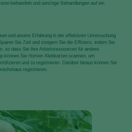
lturen behandeln und unnötige Behandlungen auf ein
Sweden
Switzerland
Turkey
en und unsere Erfahrung in der effektiven Untersuchung
USA
paren Sie Zeit und steigern Sie die Effizienz, indem Sie
United Kingdom
, so dass Sie Ihre Arbeitsressourcen für andere
pp können Sie Horiver-Klebkarten scannen, um
tifizieren und zu registrieren. Darüber hinaus können Sie
wächshaus registrieren.