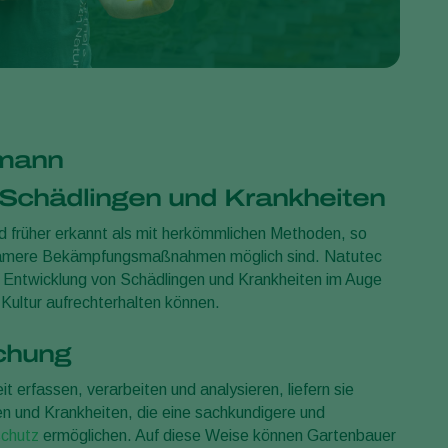
Greece
Hungary
India
Italy
rmann
Kenya
Korea
 Schädlingen und Krankheiten
Mexico
d früher erkannt als mit herkömmlichen Methoden, so
Netherlands
rksamere Bekämpfungsmaßnahmen möglich sind. Natutec
 Entwicklung von Schädlingen und Krankheiten im Auge
Paraguay
 Kultur aufrechterhalten können.
Poland
chung
Portugal
Russia
t erfassen, verarbeiten und analysieren, liefern sie
en und Krankheiten, die eine sachkundigere und
South Africa
schutz
ermöglichen. Auf diese Weise können Gartenbauer
Spain