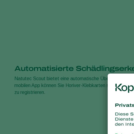
Automatisierte Schädlingser
Natutec Scout bietet eine automatische Überwachung auf
mobilen App können Sie Horiver-Klebkarten scannen, um d
zu registrieren.