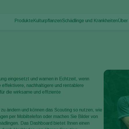
Produkte
Kulturpflanzen
Schädlinge und Krankheiten
Über
Pflanzenschädlinge
Schädlingsbekämpfung
Gemüse (geschützter Anbau)
Über
Pflanzenkrankheiten
Krankheitsbekämpfung
Zierpflanzen
News
Bestäubung
Obst
Arbei
Pflanzenhilfsmittel
Freilandgemüse
Kont
Ausbringtechnik
Landwirtschaftliche Kulturpflanzen
Monitoring
ng eingesetzt und warnen in Echtzeit, wenn
effektivere, nachhaltigere und rentablere
für die wirksame und effiziente
t zu ändern und können das Scouting so nutzen, wie
gen per Mobiltelefon oder machen Sie Bilder von
ädlingen. Das Dashboard bietet Ihnen einen