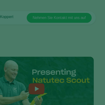
 Koppert
Nehmen Sie Kontakt mit uns auf
Koppert Global
 Koppert
Argentina
 & Infos
Austria
ten bei Koppert
Belgium
akt
Brasil
Canada (English)
Canada (French)
Ecuador
Finland (Finnish)
Finland (Swedish)
France
Germany