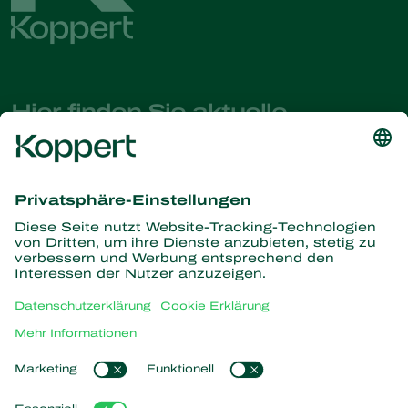
Hier finden Sie aktuelle
Nachrichten und Informationen
Melden Sie sich hier an
Partners with Nature
Raubmilben
Über Koppert
Räuber
Parasitische Wespen
Über Koppert
Nützliche Nematoden
Beliebte Links
News & Infos
Nützliche Mikroorganismen
Arbeiten bei Koppert
Pflanzenschutz
Kundenerfahrungen
Kontakt