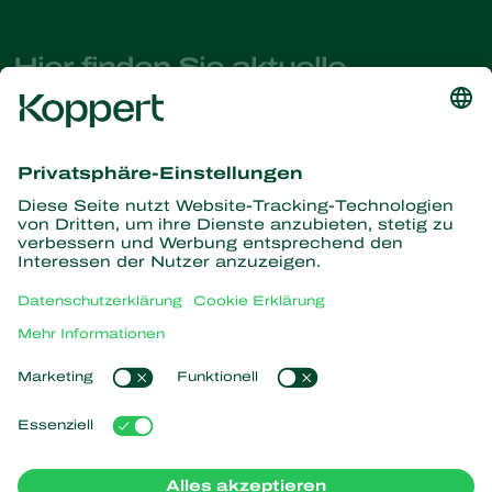
Hier finden Sie aktuelle
Nachrichten und Informationen
Melden Sie sich hier an
Partners with Nature
Raubmilben
Über Koppert
Räuber
Parasitische Wespen
Über Koppert
Nützliche Nematoden
Beliebte Links
News & Infos
Nützliche Mikroorganismen
Arbeiten bei Koppert
Pflanzenschutz
Kundenerfahrungen
Kontakt
Bestäubung
Koppert One
Koppert Global
Cookies verwalten