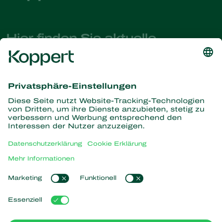
Hier finden Sie aktuelle
Nachrichten und Informationen
Melden Sie sich hier an
Partners with Nature
Raubmilben
Über Koppert
Räuber
Parasitische Wespen
Über Koppert
Nützliche Nematoden
Beliebte Links
News & Infos
Nützliche Mikroorganismen
Arbeiten bei Koppert
Pflanzenschutz
Kundenerfahrungen
Kontakt
Bestäubung
Koppert One
Koppert Global
Cookies verwalten