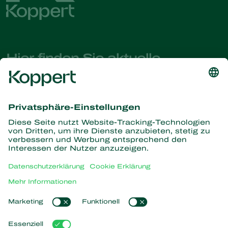
Hier finden Sie aktuelle
Nachrichten und Informationen
Melden Sie sich hier an
Partners with Nature
Raubmilben
Über Koppert
Räuber
Parasitische Wespen
Über Koppert
Nützliche Nematoden
Beliebte Links
News & Infos
Nützliche Mikroorganismen
Arbeiten bei Koppert
Pflanzenschutz
Kundenerfahrungen
Kontakt
Bestäubung