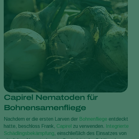
Capirel Nematoden für
Bohnensamenfliege
Nachdem er die ersten Larven der
Bohnenfliege
entdeckt
hatte, beschloss Frank,
Capirel
zu verwenden.
Integrierte
Schädlingsbekämpfung
, einschließlich des Einsatzes von