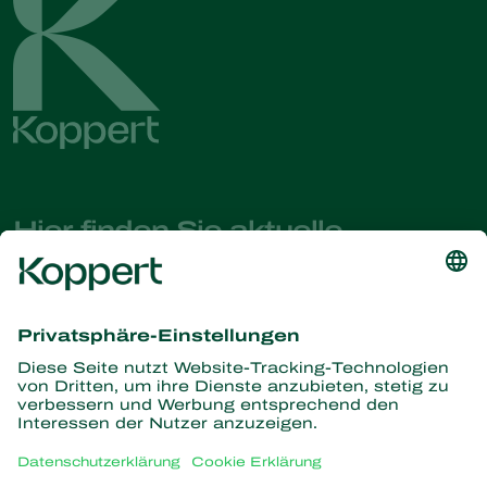
Hier finden Sie aktuelle
Nachrichten und Informationen
Melden Sie sich hier an
Partners with Nature
Raubmilben
Über Koppert
Räuber
Parasitische Wespen