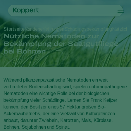
Produkte
Startseite
Kundenerfahrungen
Schädlingsbekämpfung
Nützlich
Koppert One
Ansprechpartner
Produkte
Kulturpflanzen
Nützliche Nematoden zur
Schädlingsbekämpfung
Kulturpflanzen
Schädlinge und Krankheiten
Bekämpfung der Saatgutfliege
Krankheitsbekämpfung
Gemüse (geschützter Anbau)
Schädlinge und Krankheiten
Über Koppert
Suche
bei Bohnen
Bestäubung
Zierpflanzen
Pflanzenschädlinge
Über Koppert
Pflanzenhilfsmittel
Obst
Pflanzenkrankheiten
Über Koppert
Ausbringtechnik
Freilandgemüse
News & Infos
Monitoring
Landwirtschaftliche Kulturpflanzen
Arbeiten bei Koppert
Während pflanzenparasitische Nematoden ein weit
Kontakt
verbreiteter Bodenschädling sind, spielen entomopathogene
Nematoden eine wichtige Rolle bei der biologischen
bekämpfung vieler Schädlinge. Lernen Sie Frank Keijzer
kennen, den Besitzer eines 57 Hektar großen Bio-
Ackerbaubetriebs, der eine Vielzahl von Kulturpflanzen
anbaut, darunter Zwiebeln, Karotten, Mais, Kürbisse,
Bohnen, Sojabohnen und Spinat.