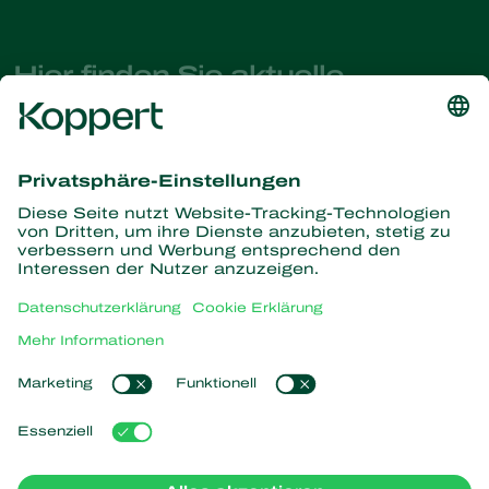
Hier finden Sie aktuelle
Nachrichten und Informationen
Melden Sie sich hier an
Partners with Nature
Raubmilben
Über Koppert
Räuber
Parasitische Wespen
Über Koppert
Nützliche Nematoden
Beliebte Links
News & Infos
Nützliche Mikroorganismen
Arbeiten bei Koppert
Pflanzenschutz
Kundenerfahrungen
Kontakt
Bestäubung
Koppert One
Koppert Global
Cookies verwalten