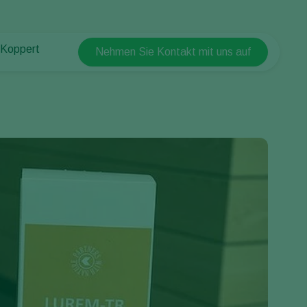
 Koppert
Nehmen Sie Kontakt mit uns auf
Koppert Global
 Koppert
Argentina
 & Infos
Austria
ten bei Koppert
Belgium
akt
Brasil
Canada (English)
Canada (French)
Ecuador
Finland (Finnish)
Finland (Swedish)
France
Germany