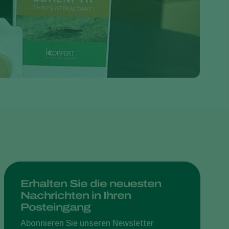
Greece
Hungary
India
Italy
Kenya
Korea
Mexico
Netherlands
Paraguay
Poland
Portugal
Erhalten Sie die neuesten
Nachrichten in Ihren
Russia
Posteingang
South Africa
Abonnieren Sie unseren Newsletter
Spain