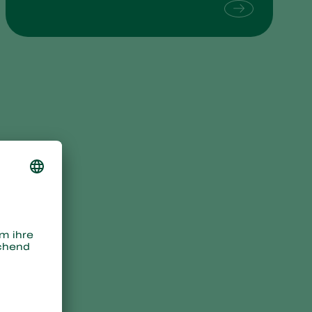
Sweden
Switzerland
Turkey
USA
United Kingdom
Horiver Wetstick