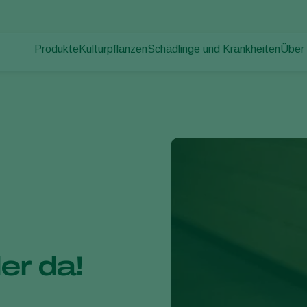
Produkte
Kulturpflanzen
Schädlinge und Krankheiten
Über
Pflanzenschädlinge
Schädlingsbekämpfung
Gemüse (geschützter Anbau)
Über
Pflanzenkrankheiten
Krankheitsbekämpfung
Zierpflanzen
News
Bestäubung
Obst
Arbei
Pflanzenhilfsmittel
Freilandgemüse
Kont
Ausbringtechnik
Landwirtschaftliche Kulturpflanzen
Monitoring
er da!