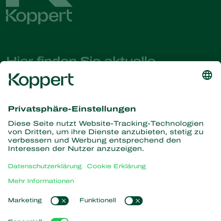
Hier finden Sie aktuelle
Nachrichten und Informationen
Melden Sie sich hier an
Partners with Nature
Raubmilben
Über Koppert
Räuber
Parasitische Wespen
Über Koppert
Nützliche Nematoden
Beliebte Links
News & Infos
Nützliche Mikroorganismen
Arbeiten bei Koppert
Pflanzenschutz
Kundenerfahrungen
Kontakt