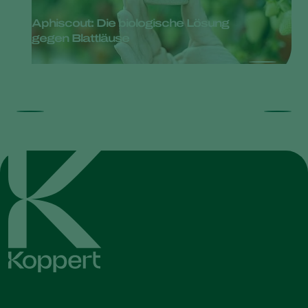
Aphiscout: Die biologische Lösung
gegen Blattläuse