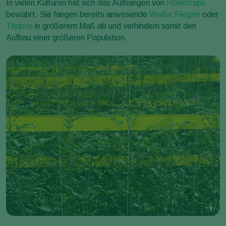
In vielen Kulturen hat sich das Aufhängen von
Rollertraps
bewährt. Sie fangen bereits anwesende
Weiße Fliegen
oder
Thripse
in größerem Maß ab und verhindern somit den
Aufbau einer größeren Population.