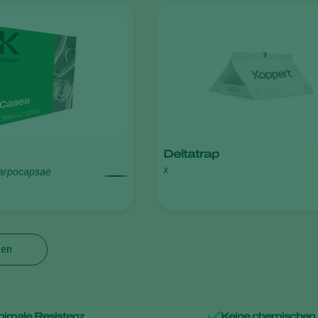
Deltatrap
x
arpocapsae
gen
nimale Resistenz
Keine chemischen