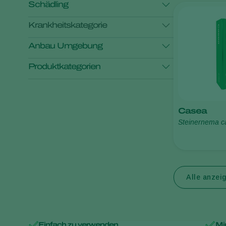
Schädling
Krankheitskategorie
Afrikanischer Baumwollwurm
Anbau Umgebung
Aschgraue Höckereule
Produktkategorien
Kulturpflanzen im Freiland
Baumwollkapselwurm
Breitmilbe
Monitoring
Pflanzenhilfsmittel
Casea
Schädlingsbekämpfung
Floridaminierfliege
Steinernema c
Zusatzstoffe
Alle anzeigen
Alle anzei
Einfach zu verwenden
Mi