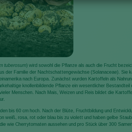
m tuberosum
) wird sowohl die Pflanze als auch die Frucht bezei
us der Familie der Nachtschattengewächse (Solanaceae). Sie ka
einamerika nach Europa. Zunächst wurden Kartoffeln als Nahrung
stärkehaltige knollenbildende Pflanze ein wesentlicher Bestandte
ieler Menschen. Nach Mais, Weizen und Reis bildet die Kartoffel
ur.
den bis 60 cm hoch. Nach der Blüte, Fruchtbildung und Entwicklu
von weiß, rosa, rot oder blau bis zu violett und haben gelbe Sta
, die wie Cherrytomaten aussehen und pro Stück über 300 Samen