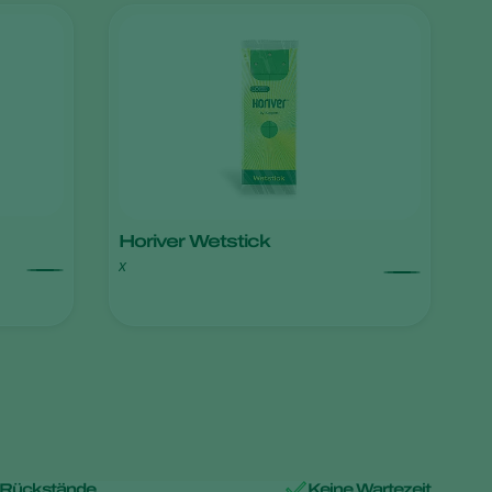
Sweden
Switzerland
Turkey
USA
United Kingdom
Horiver Wetstick
x
 Rückstände
Keine Wartezeit