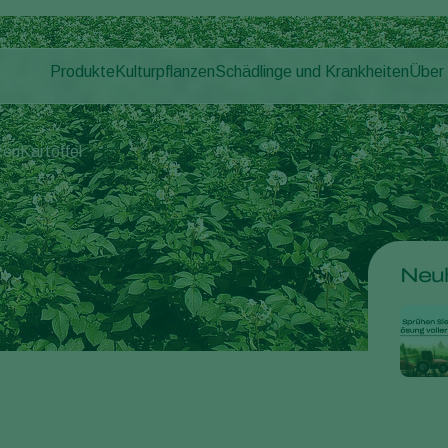
Produkte
Kulturpflanzen
Schädlinge und Krankheiten
Über
Pflanzenschädlinge
Schädlingsbekämpfung
Gemüse (geschützter Anbau)
Über
Pflanzenkrankheiten
Krankheitsbekämpfung
Zierpflanzen
News
zen
Kartoffel
Bestäubung
Obst
Arbei
Pflanzenhilfsmittel
Freilandgemüse
Kont
Ausbringtechnik
Landwirtschaftliche Kulturpflanzen
Monitoring
Neuh