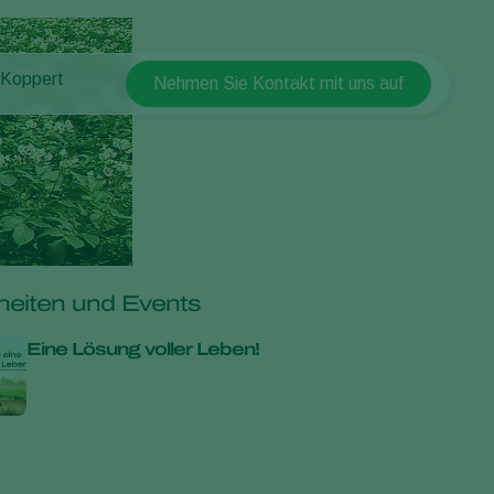
 Koppert
Nehmen Sie Kontakt mit uns auf
Koppert Global
 Koppert
Argentina
 & Infos
Austria
ten bei Koppert
Belgium
akt
Brasil
Canada (English)
eiten und Events
Canada (French)
Eine Lösung voller Leben!
Ecuador
Finland (Finnish)
Finland (Swedish)
France
Germany