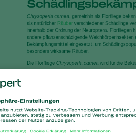
Schädlingsbekäm
Chrysoperla carnea
, gemeinhin als Florfliege bekan
als natürlicher
Räuber
verschiedener Schädlinge ver
innerhalb der Ordnung der Neuroptera. Florfliegen 
andere pflanzenschädigende Weichkörperinsekten
Bekämpfungsmittel eingesetzt, um Schädlingspopulat
besonders wirksame Räuber.
Die Florfliege
Chrysoperla carnea
wird für die Bek
Blattläuse
Thripse
Wollläuse
Raupen
Der natürliche Feind
Chrysoperla carnea
ist bei Ko