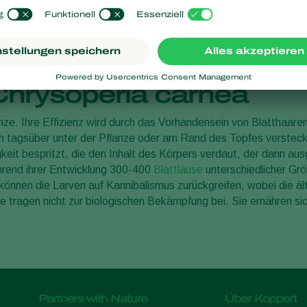
ür den Einsatz von Chr
am, auch bei niedrigen Temperaturen (durchschnittlich > 12 °C/54
Chrysoperla carnea
nze. Ihre Effizienz wird durch das Vorhandensein von Blatthaaren 
ch tagsüber unter der Pflanze oder am Rand des Topfes versteck
ssigkeit bespritzt, die den Inhalt des Körpers verdaut, der dann 
ährend ihrer Entwicklung 300-400
Blattläuse
unterschiedlicher Grö
önnen die Larven auf Kannibalismus zurückgreifen, wobei die ält
re tragen nicht zur biologischen Bekämpfung bei. Sie ernähren si
Partners with Nature
Über Koppert