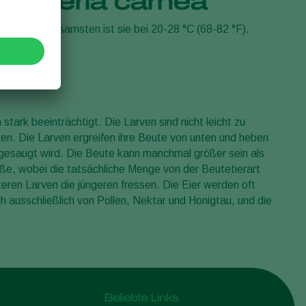
ysoperla carnea
Sweden
 °F). Am wirksamsten ist sie bei 20-28 °C (68-82 °F).
Switzerland
Turkey
USA
United Kingdom
stark beeinträchtigt. Die Larven sind nicht leicht zu
en. Die Larven ergreifen ihre Beute von unten und heben
ausgesaugt wird. Die Beute kann manchmal größer sein als
ße, wobei die tatsächliche Menge von der Beutetierart
eren Larven die jüngeren fressen. Die Eier werden oft
ch ausschließlich von Pollen, Nektar und Honigtau, und die
Beliebte Links