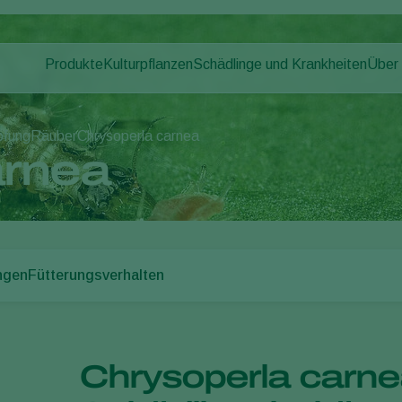
Produkte
Kulturpflanzen
Schädlinge und Krankheiten
Über
Pflanzenschädlinge
Schädlingsbekämpfung
Gemüse (geschützter Anbau)
Über
Pflanzenkrankheiten
Krankheitsbekämpfung
Zierpflanzen
News
pfung
Räuber
Chrysoperla carnea
Bestäubung
Obst
Arbei
arnea
Pflanzenhilfsmittel
Freilandgemüse
Kont
Ausbringtechnik
Landwirtschaftliche Kulturpflanzen
Monitoring
ngen
Fütterungsverhalten
Chrysoperla carne