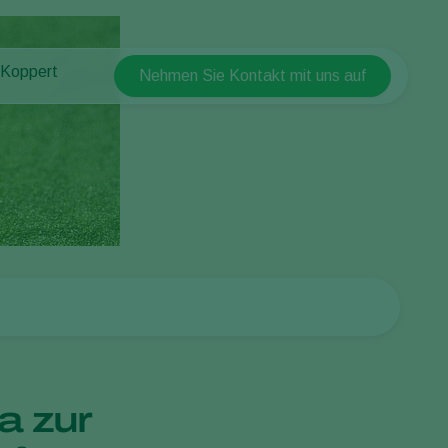
 Koppert
Nehmen Sie Kontakt mit uns auf
Koppert Global
 Koppert
Argentina
 & Infos
Austria
ten bei Koppert
Belgium
akt
Brasil
Canada (English)
Canada (French)
Ecuador
Finland (Finnish)
Finland (Swedish)
a zur
France
Germany