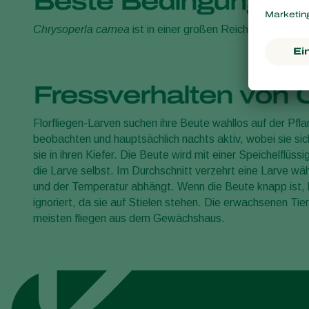
Beste Bedingungen f
Chrysoperla carnea
ist in einer großen Reichweite wirks
Fressverhalten von 
Florfliegen-Larven suchen ihre Beute wahllos auf der Pfla
beobachten und hauptsächlich nachts aktiv, wobei sie si
sie in ihren Kiefer. Die Beute wird mit einer Speichelflü
die Larve selbst. Im Durchschnitt verzehrt eine Larve w
und der Temperatur abhängt. Wenn die Beute knapp ist, k
ignoriert, da sie auf Stielen stehen. Die erwachsenen Tie
meisten fliegen aus dem Gewächshaus.