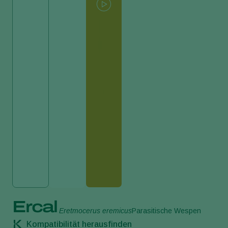
Ercal
Eretmocerus eremicus
Parasitische Wespen
Kompatibilität herausfinden