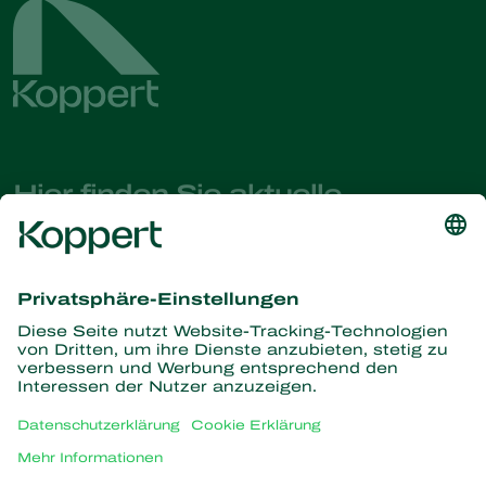
Hier finden Sie aktuelle
Nachrichten und Informationen
Melden Sie sich hier an
Partners with Nature
Raubmilben
Über Koppert
Räuber
Parasitische Wespen
Über Koppert
Nützliche Nematoden
Beliebte Links