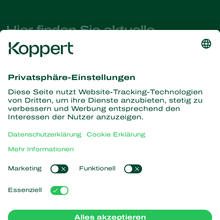
Hier finden Sie aktuelle
Nachrichten und Informationen
Melden Sie sich hier an
Partners with Nature
Raubmilben
Über Koppert
Räuber
Parasitische Wespen
Über Koppert
Nützliche Nematoden
Beliebte Links
News & Infos
Nützliche Mikroorganismen
Arbeiten bei Koppert
Pflanzenschutz
Kundenerfahrungen
Kontakt
Bestäubung
Koppert One
Koppert Global
Cookies verwalten