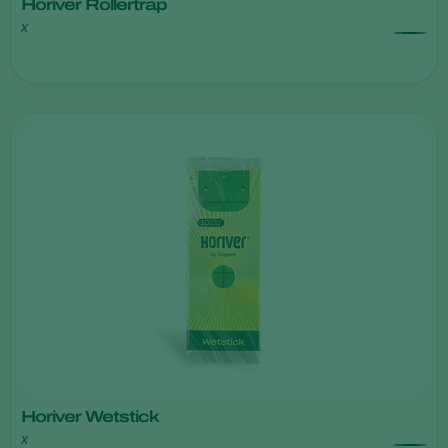
Horiver Rollertrap
x
Horiver Wetstick
x