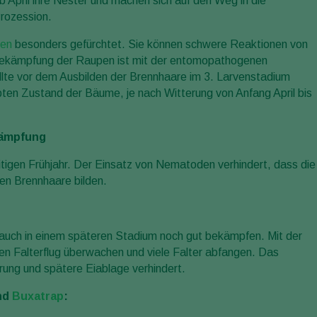
 April ihre Nester und machen sich auf den Weg in die
Prozession.
en
besonders gefürchtet. Sie können schwere Reaktionen von
 Bekämpfung der Raupen ist mit der entomopathogenen
ollte vor dem Ausbilden der Brennhaare im 3. Larvenstadium
bten Zustand der Bäume, je nach Witterung von Anfang April bis
kämpfung
itigen Frühjahr. Der Einsatz von Nematoden verhindert, dass die
hen Brennhaare bilden.
 auch in einem späteren Stadium noch gut bekämpfen. Mit der
n Falterflug überwachen und viele Falter abfangen. Das
arung und spätere Eiablage verhindert.
nd
Buxatrap
: