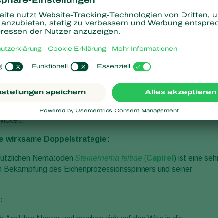
sionea
) stammt aus warm-trockenen Regionen Südeuropas,
r stärker in Deutschland aus. In den vergangenen Jahren hat sic
ickelt.
ne wirksame Doppelstrategie:
nützlichen Nematoden
Steinernema feltiae
(
Capirel
) ist eine seh
n Bekämpfung des Eichenprozessionsspinners und seiner
: