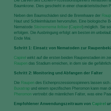
Die Larven des Eichen-Prozessionsspinners verlassen ab
Baumkrone. Dies geschieht in einer charakteristischen 
Neben den Baumschäden sind die Brennhaare der
Raup
Haut und Schleimhäuten hervorrufen. Eine biologische
Nematode
Steinernema feltiae
(
Capirel
) möglich. Sie s
erfolgen. Die Ausbringung erfolgt am besten im unbelau
Ende Mai.
Schritt 1: Einsatz von Nematoden zur Raupenbe
Capirel
wirkt auf die ersten beiden Raupenstadien im ze
Raupen
das Stadium erreichen, in dem sie die gefährlic
Schritt 2: Monitoring und Abfangen der Falter
Die
Raupen
des Eichenprozessionsspinners lassen sich
Buxatrap
und einem spezifischen Pheromon kann man de
Pheromon
vertreibt die männlichen Falter, was eine Pa
Empfohlener Anwendungszeitraum von
Capirel
u