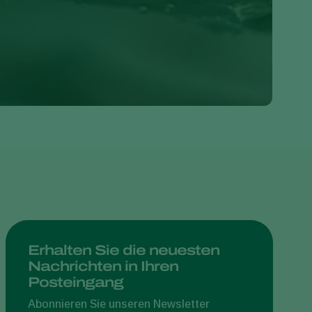
Greece
Hungary
India
Italy
Kenya
Korea
Mexico
Netherlands
Paraguay
Poland
Portugal
Erhalten Sie die neuesten
Nachrichten in Ihren
Russia
Posteingang
South Africa
Abonnieren Sie unseren Newsletter
Spain