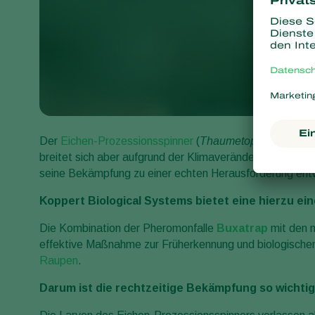
Der
Eichen-Prozessionsspinner
(
Thaumetopoea proces
breitet sich aber aufgrund der Klimaveränderungen imme
seine Bekämpfung zu einer echten Herausforderung entw
Koppert Biological Systems bietet eine hierzu ei
Die Kombination der Pheromonfalle
Buxatrap
mit den 
effektive Maßnahme zur Früherkennung und biologische
Raupen
.
Darum ist die rechtzeitige Bekämpfung so wichtig