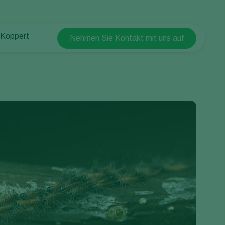
 Koppert
Nehmen Sie Kontakt mit uns auf
Koppert Global
 Koppert
Argentina
 & Infos
Austria
ten bei Koppert
Belgium
akt
Brasil
Canada (English)
Canada (French)
Ecuador
Finland (Finnish)
Finland (Swedish)
France
Germany