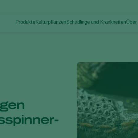
Produkte
Kulturpflanzen
Schädlinge und Krankheiten
Über
Pflanzenschädlinge
Schädlingsbekämpfung
Gemüse (geschützter Anbau)
Über
Pflanzenkrankheiten
Krankheitsbekämpfung
Zierpflanzen
News
Bestäubung
Obst
Arbei
Pflanzenhilfsmittel
Freilandgemüse
Kont
Ausbringtechnik
Landwirtschaftliche Kulturpflanzen
Monitoring
egen
sspinner-