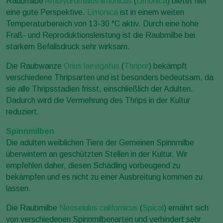
Raubmilbe
Amblydromalus limonicus
(
Limonica
) bietet hier
eine gute Perspektive.
Limonica
ist in einem weiten
Temperaturbereich von 13-30 °C aktiv. Durch eine hohe
Fraß- und Reproduktionsleistung ist die Raubmilbe bei
starkem Befallsdruck sehr wirksam.
Die Raubwanze
Orius laevigatus
(
Thripor
) bekämpft
verschiedene Thripsarten und ist besonders bedeutsam, da
sie alle Thripsstadien frisst, einschließlich der Adulten.
Dadurch wird die Vermehrung des Thrips in der Kultur
reduziert.
Spinnmilben
Die adulten weiblichen Tiere der Gemeinen Spinnmilbe
überwintern an geschützten Stellen in der Kultur. Wir
empfehlen daher, diesen Schädling vorbeugend zu
bekämpfen und es nicht zu einer Ausbreitung kommen zu
lassen.
Die Raubmilbe
Neoseiulus californicus
(
Spical
) ernährt sich
von verschiedenen Spinnmilbenarten und verhindert sehr