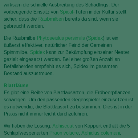
wirksam die schnelle Ausbreitung des Schädlings. Der
vorbeugende Einsatz von
Spical
-Tüten in der Kultur stellt
sicher, dass die
Raubmilben
bereits da sind, wenn sie
gebraucht werden.
Die Raubmilbe
Phytoseiulus persimilis
(
Spidex
) ist ein
äußerst effektiver, natürlicher Feind der Gemeinen
Spinnmilbe.
Spidex
kann zur Bekämpfung einzelner Nester
gezielt eingesetzt werden. Bei einer großen Anzahl an
Befallsherden empfiehlt es sich, Spidex im gesamten
Bestand auszustreuen.
Blattläuse
Es gibt eine Reihe von Blattlausarten, die Erdbeerpflanzen
schädigen. Um den passenden Gegenspieler einzusetzen ist
es notwendig, die Blattlausart zu bestimmen. Dies ist in der
Praxis nicht immer leicht durchzuführen.
Wir haben die Lösung:
Aphiscout
von Koppert enthält die 5
Schlupfwespenarten
Praon volucre
,
Aphidius colemani
,