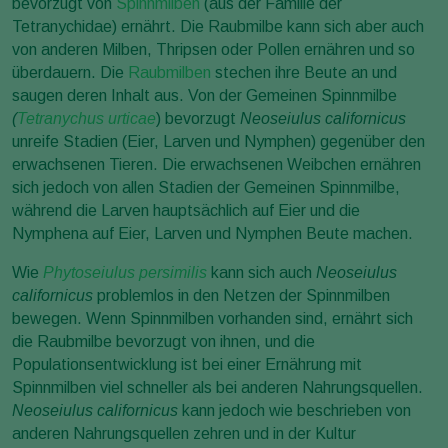
bevorzugt von
Spinnmilben
(aus der Familie der
Tetranychidae) ernährt. Die Raubmilbe kann sich aber auch
von anderen Milben, Thripsen oder Pollen ernähren und so
überdauern. Die
Raubmilben
stechen ihre Beute an und
saugen deren Inhalt aus. Von der Gemeinen Spinnmilbe
(
Tetranychus urticae
) bevorzugt
Neoseiulus californicus
unreife Stadien (Eier, Larven und Nymphen) gegenüber den
erwachsenen Tieren. Die erwachsenen Weibchen ernähren
sich jedoch von allen Stadien der Gemeinen Spinnmilbe,
während die Larven hauptsächlich auf Eier und die
Nymphena auf Eier, Larven und Nymphen Beute machen.
Wie
Phytoseiulus persimilis
kann sich auch
Neoseiulus
californicus
problemlos in den Netzen der Spinnmilben
bewegen. Wenn Spinnmilben vorhanden sind, ernährt sich
die Raubmilbe bevorzugt von ihnen, und die
Populationsentwicklung ist bei einer Ernährung mit
Spinnmilben viel schneller als bei anderen Nahrungsquellen.
Neoseiulus californicus
kann jedoch wie beschrieben von
anderen Nahrungsquellen zehren und in der Kultur