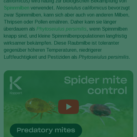
californicus)
wird häufig zur biologischen Bekämpfung von
Spinnmilben
verwendet.
Neoseiulus californicus
bevorzugt
zwar Spinnmilben, kann sich aber auch von anderen Milben,
Thripsen oder Pollen ernähren. Daher kann sie länger
überdauern als
Phytoseiulus persimilis
, wenn Spinnmilben
knapp sind, und kleine Spinnmilbenpopulationen langfristig
wirksamer bekämpfen. Diese Raubmilbe ist toleranter
gegenüber höheren Temperaturen, niedrigerer
Luftfeuchtigkeit und Pestiziden als
Phytoseiulus persimilis
.