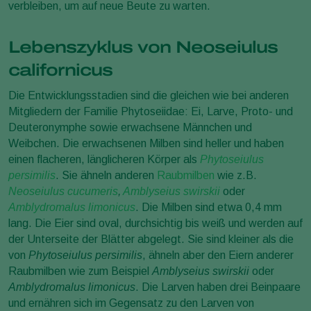
verbleiben, um auf neue Beute zu warten.
Lebenszyklus von Neoseiulus
californicus
Die Entwicklungsstadien sind die gleichen wie bei anderen
Mitgliedern der Familie Phytoseiidae: Ei, Larve, Proto- und
Deuteronymphe sowie erwachsene Männchen und
Weibchen. Die erwachsenen Milben sind heller und haben
einen flacheren, länglicheren Körper als
Phytoseiulus
persimilis
. Sie ähneln anderen
Raubmilben
wie z.B.
Neoseiulus cucumeris
,
Amblyseius swirskii
oder
Amblydromalus limonicus
. Die Milben sind etwa 0,4 mm
lang. Die Eier sind oval, durchsichtig bis weiß und werden auf
der Unterseite der Blätter abgelegt. Sie sind kleiner als die
von
Phytoseiulus persimilis
, ähneln aber den Eiern anderer
Raubmilben wie zum Beispiel
Amblyseius swirskii
oder
Amblydromalus limonicus
. Die Larven haben drei Beinpaare
und ernähren sich im Gegensatz zu den Larven von