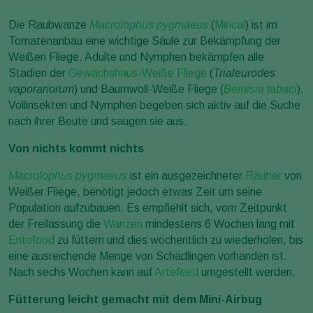
Die Raubwanze
Macrolophus pygmaeus
(
Mirical
) ist im
Tomatenanbau eine wichtige Säule zur Bekämpfung der
Weißen Fliege. Adulte und Nymphen bekämpfen alle
Stadien der
Gewächshaus-Weiße Fliege
(
Trialeurodes
vaporariorum
) und Baumwoll-Weiße Fliege (
Bemisia tabaci
).
Vollinsekten und Nymphen begeben sich aktiv auf die Suche
nach ihrer Beute und saugen sie aus.
Von nichts kommt nichts
Macrolophus pygmaeus
ist ein ausgezeichneter
Räuber
von
Weißer Fliege, benötigt jedoch etwas Zeit um seine
Population aufzubauen. Es empfiehlt sich, vom Zeitpunkt
der Freilassung die
Wanzen
mindestens 6 Wochen lang mit
Entofood
zu füttern und dies wöchentlich zu wiederholen, bis
eine ausreichende Menge von Schädlingen vorhanden ist.
Nach sechs Wochen kann auf
Artefeed
umgestellt werden.
Fütterung leicht gemacht mit dem Mini-Airbug