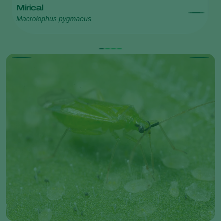
Mirical
E
Macrolophus pygmaeus
Ep