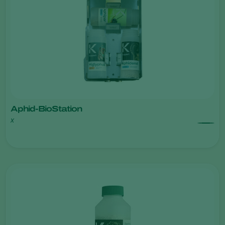
Aphid-BioStation
x