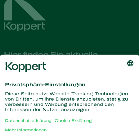
Hier finden Sie aktuelle
Nachrichten und Informationen
Melden Sie sich hier an
Partners with Nature
Raubmilben
Über Koppert
Räuber
Parasitische Wespen
Über Koppert
Nützliche Nematoden
Beliebte Links
News & Infos