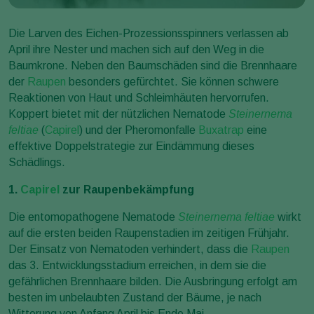
Die Larven des Eichen-Prozessionsspinners verlassen ab
April ihre Nester und machen sich auf den Weg in die
Baumkrone. Neben den Baumschäden sind die Brennhaare
der
Raupen
besonders gefürchtet. Sie können schwere
Reaktionen von Haut und Schleimhäuten hervorrufen.
Koppert bietet mit der nützlichen Nematode
Steinernema
feltiae
(
Capirel
) und der Pheromonfalle
Buxatrap
eine
effektive Doppelstrategie zur Eindämmung dieses
Schädlings.
1.
Capirel
zur Raupenbekämpfung
Die entomopathogene Nematode
Steinernema feltiae
wirkt
auf die ersten beiden Raupenstadien im zeitigen Frühjahr.
Der Einsatz von Nematoden verhindert, dass die
Raupen
das 3. Entwicklungsstadium erreichen, in dem sie die
gefährlichen Brennhaare bilden. Die Ausbringung erfolgt am
besten im unbelaubten Zustand der Bäume, je nach
Witterung von Anfang April bis Ende Mai.