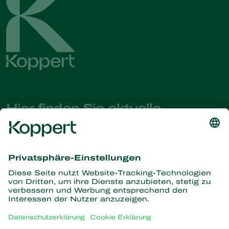
Hier finden Sie aktuelle
Nachrichten und Informationen
Melden Sie sich hier an
Partners with Nature
Raubmilben
Über Koppert
Räuber
Parasitische Wespen